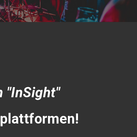
 "InSight"
kplattformen!